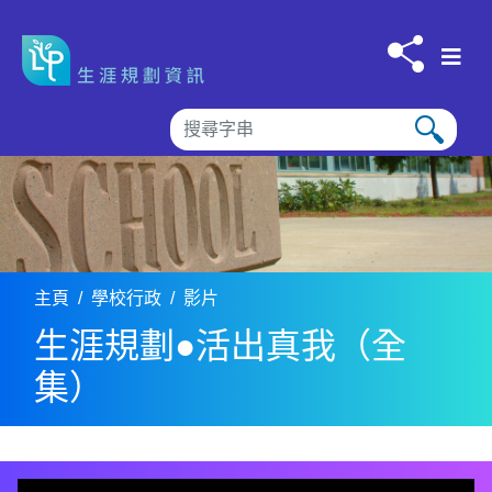
跳到内容
主頁
學校行政
影片
生涯規劃●活出真我（全
集）