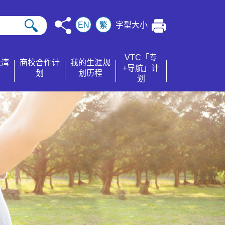
EN
繁
字型大小
VTC「专
大湾
商校合作计
我的生涯规
+导航」计
划
划历程
划