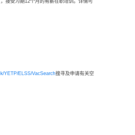
员，接受为期12个月的有薪在职培训。详情可
v.hk/YETP/ELSS/VacSearch
搜寻及申请有关空