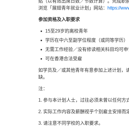
贴（以有效出席日数／节数计算）。完成职前
浏览「展翅青年就业计划」网站：
https://ww
参加资格及入职要求
15至29岁的离校青年
学历在中六至副学位程度（或同等学历）
无需工作经验／没有修读相关科目均可申
可在香港合法受雇
如学员及／或其他青年有意参加上述计划，请致电
缺。
注：
1. 参与本计划人士，过往必须未曾以任何方
2. 实际工作内容及薪酬视乎个别雇主安排而
3. 请注意不同学校的入职要求。