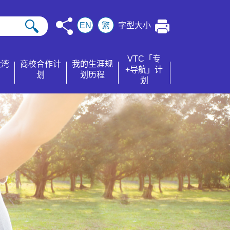
EN
繁
字型大小
VTC「专
大湾
商校合作计
我的生涯规
+导航」计
划
划历程
划