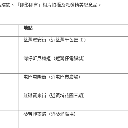
戲環節、「即影即有」相片拍攝及派發精美紀念品。
地點
荃灣眾安街（近荃灣千色匯 Ｉ）
灣仔軒尼詩道（近灣仔電腦城）
屯門屯隆街（近屯門市廣場）
紅磡寶來街（近黃埔花園三期）
葵芳興寧路（近葵涌廣場）