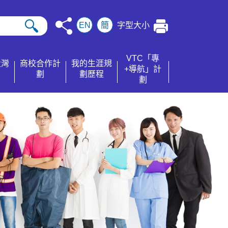
EN
簡
字型大小
VTC「專
大灣
商校合作計
我的生涯規
+導航」計
劃
劃歷程
劃